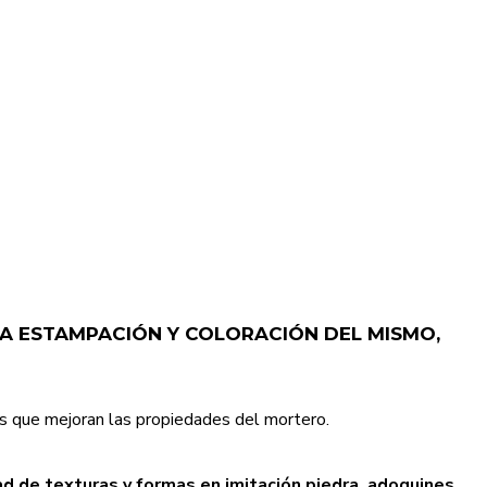
A ESTAMPACIÓN Y COLORACIÓN DEL MISMO,
es que mejoran las propiedades del mortero.
 de texturas y formas en imitación piedra, adoquines,