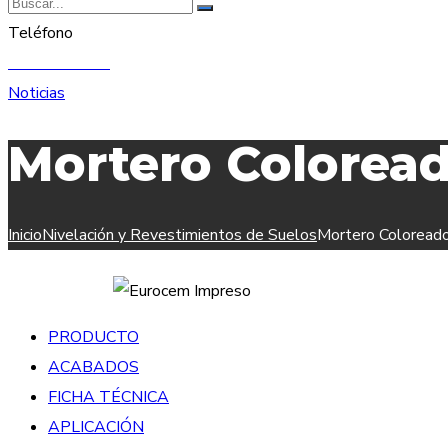
Teléfono
91 893 68 61
Noticias
Mortero Colore
Inicio
Nivelación y Revestimientos de Suelos
Mortero Colore
PRODUCTO
ACABADOS
FICHA TÉCNICA
APLICACIÓN