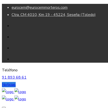
eurocem@eurocemmorteros.com
Ctra. CM 4010, Km 19 - 45224, Seseña (Toledo)
Teléfono
91 893 68 61
Noticias