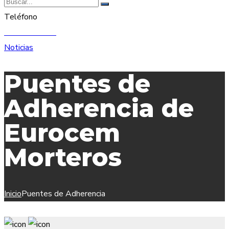
Teléfono
91 893 68 61
Noticias
Puentes de
Adherencia de
Eurocem
Morteros
Inicio
Puentes de Adherencia